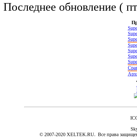
Последнее обновление ( пт
П
Supe
Supe
Supe
Supe
Supe
Supe
Supe
Сра
Арх
IC
Sk
© 2007-2020 XELTEK.RU. Все права защище